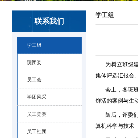
学工组
联系我们
学工组
院团委
为树立班级建
集体评选汇报会
员工会
会上，各班
学团风采
鲜活的案例与生
员工竞赛
随后，评委们
算机科学与技术
员工社团