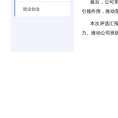
最后，公司
就业创业
引领作用，推动
本次评选汇
力、推动公司班