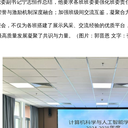
党委副书记宁志恒作总结，他要求各班班委要强化班委责
荣誉与激励机制深度融合；加强班级间交流互鉴，凝聚合
报会，不仅为各班搭建了展示风采、交流经验的优质平台
级高质量发展凝聚了共识与力量。（图片：郭晋恩 文字：