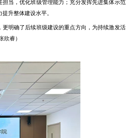
任担当，优化班级管理能力；充分发挥先进集体示范
力提升整体建设水平。
，更明确了后续班级建设的重点方向，为持续激发活
张欣睿）